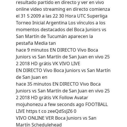
resultado partido en directo y ver en vivo
online video streaming en directo comienza
el 31 5 2009 a las 22 30 Hora UTC Superliga
Torneo Inicial Argentina Los vínculos a los
momentos destacados del Boca Juniors vs
San Martín de Tucumán aparecen la
pestaña Media tan
hace 9 minutos EN DIRECTO Vivo Boca
Juniors vs San Martín de San Juan en vivo 25
2 2018 HD grátis VK VIVO LIVE
EN DIRECTO Vivo Boca Juniors vs San Martín
de San Juan en
hace 35 minutos EN DIRECTO Vivo Boca
Juniors vs San Martín de San Juan en vivo 25
2 2018 HD grátis VK Follow Avatar
mojuhonezu a few seconds ago FOOTBALL
LIVE https t co zeeQdSsJZ6 0
VIVO ONLINE VER Boca Juniors vs San
Martín Schedulehead