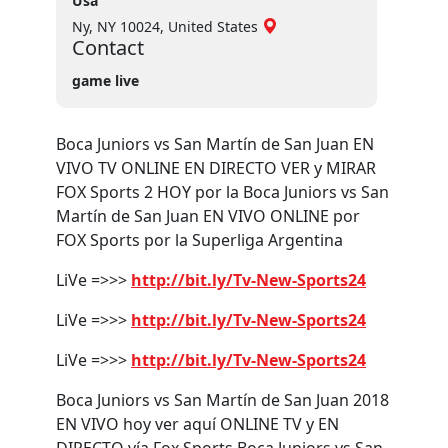
Usa
Ny, NY 10024, United States
Contact
game live
Boca Juniors vs San Martín de San Juan EN
VIVO TV ONLINE EN DIRECTO VER y MIRAR
FOX Sports 2 HOY por la Boca Juniors vs San
Martín de San Juan EN VIVO ONLINE por
FOX Sports por la Superliga Argentina
LiVe =>>>
http://bit.ly/Tv-New-Sports24
LiVe =>>>
http://bit.ly/Tv-New-Sports24
LiVe =>>>
http://bit.ly/Tv-New-Sports24
Boca Juniors vs San Martín de San Juan 2018
EN VIVO hoy ver aquí ONLINE TV y EN