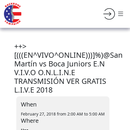
++>
[(((EN^VIVO^ONLINE)))]%)@San
Martín vs Boca Juniors E.N
V.I.V.O O.N.L.I.N.E
TRANSMISIÓN VER GRATIS
L.I.V.E 2018
When
February 27, 2018 from 2:00 AM
to 5:00 AM
Where