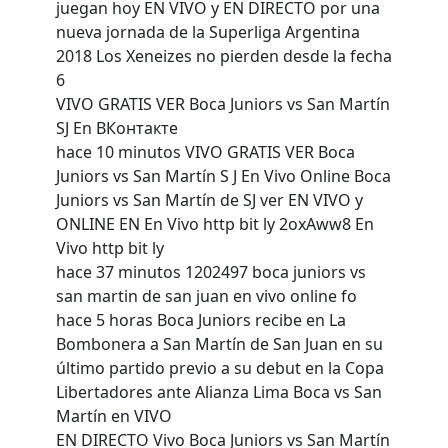
juegan hoy EN VIVO y EN DIRECTO por una
nueva jornada de la Superliga Argentina
2018 Los Xeneizes no pierden desde la fecha
6
VIVO GRATIS VER Boca Juniors vs San Martín
SJ En ВКонтакте
hace 10 minutos VIVO GRATIS VER Boca
Juniors vs San Martín S J En Vivo Online Boca
Juniors vs San Martín de SJ ver EN VIVO y
ONLINE EN En Vivo http bit ly 2oxAww8 En
Vivo http bit ly
hace 37 minutos 1202497 boca juniors vs
san martin de san juan en vivo online fo
hace 5 horas Boca Juniors recibe en La
Bombonera a San Martín de San Juan en su
último partido previo a su debut en la Copa
Libertadores ante Alianza Lima Boca vs San
Martín en VIVO
EN DIRECTO Vivo Boca Juniors vs San Martín