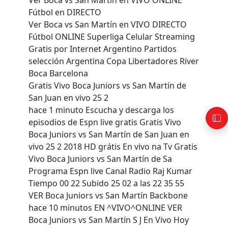
Ver Boca vs San Martín en VIVO ONLINE
Fútbol en DIRECTO
Ver Boca vs San Martín en VIVO DIRECTO
Fútbol ONLINE Superliga Celular Streaming
Gratis por Internet Argentino Partidos
selección Argentina Copa Libertadores River
Boca Barcelona
Gratis Vivo Boca Juniors vs San Martín de
San Juan en vivo 25 2
hace 1 minuto Escucha y descarga los
episodios de Espn live gratis Gratis Vivo
Boca Juniors vs San Martín de San Juan en
vivo 25 2 2018 HD grátis En vivo na Tv Gratis
Vivo Boca Juniors vs San Martín de Sa
Programa Espn live Canal Radio Raj Kumar
Tiempo 00 22 Subido 25 02 a las 22 35 55
VER Boca Juniors vs San Martín Backbone
hace 10 minutos EN ^VIVO^ONLINE VER
Boca Juniors vs San Martín S J En Vivo Hoy